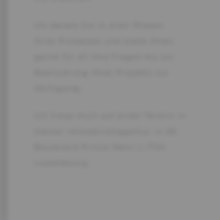
Ich berate Sie in allen Phasen
Ihres Prozesses und stehe Ihnen
gerne für all Ihre Fragen bis zur
Realisierung Ihres Projekts zur
Verfügung.
Ich freue mich auf einen Termin in
meiner Immobilienagentur in 29,
Boulevard Prince Henri L-1724
Luxembourg.