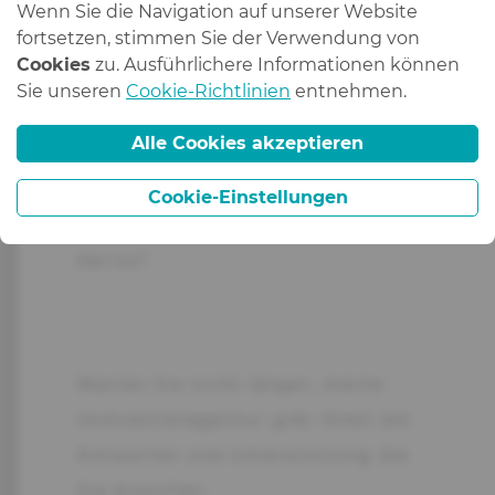
Wenn Sie die Navigation auf unserer Website
fortsetzen, stimmen Sie der Verwendung von
Möchten Sie eine Wohnung oder
Cookies
zu. Ausführlichere Informationen können
Sie unseren
Cookie-Richtlinien
entnehmen.
ein Haus vermieten, verkaufen
oder in Immobilien investieren?
Alle Cookies akzeptieren
Haben Sie Grundstücke zum
Cookie-Einstellungen
Verkauf oder ein Haus zum
Abriss?
Warten Sie nicht länger, meine
Immobilienagentur gibt Ihnen die
Antworten und Unterstützung die
Sie brauchen.