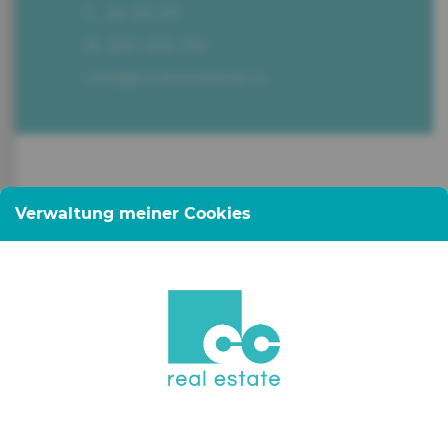
T. 34 00 07
M. 621 255 192
info@ccrealestate.lu
Verwaltung meiner Cookies
CC Real Estate, Ihre
Immobilienagentur in der
Innenstadt, unter der Leitung von
Claude Colling.
Sie haben ein Immobilienprojekt
in Luxemburg oder im Ausland?