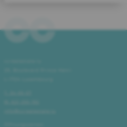
ccrealestate.lu
29, Boulevard Prince Henri
L–1724 Luxembourg
T. 34 00 07
M. 621 255 192
info@ccrealestate.lu
Öffnungszeiten: