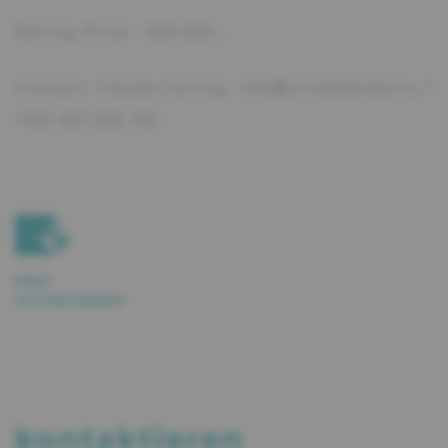
Selling Price : 565.000,-
Contact: Claude Colling: info@ccrealestate.lu /
+352 621 255 192
PDF
runterladen
kontaktieren