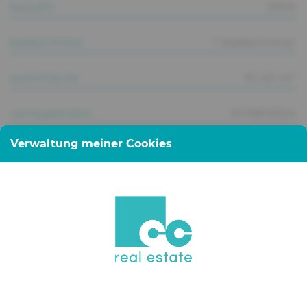
baujahr
2004
badezimmer
1 badezimmer
wohnfläche
91.43 m²
verfügbarkeit
01/08/2024
Verwaltung meiner Cookies
beschreibung
Apartment for sale in Angelsberg