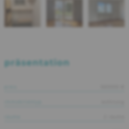
präsentation
preis
565000 €
immobilientyp
wohnung
räume
2 räume