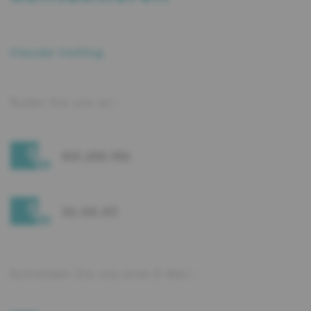
Claude Colling
Rufen Sie uns an :
621 255 192
34 00 07
Schreiben Sie uns eine E-Mail :