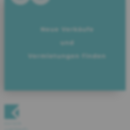
Neue Verkäufe
und
Vermietungen finden
zurück
«verkauf»