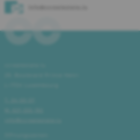
info@ccrealestate.lu
ccrealestate.lu
29, Boulevard Prince Henri
L–1724 Luxembourg
T. 34 00 07
M. 621 255 192
info@ccrealestate.lu
Öffnungszeiten: