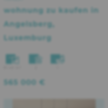
wohnung
zu kaufen in
Angelsberg,
Luxemburg
91.43 m²
2
1
565 000 €