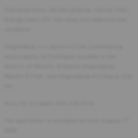
Characteristics: Double glazing, optical fiber,
Energy class: F/F, bus stop just opposite the
residence.
Angelsberg is a section of the Luxembourg
municipality of Fischbach located in the
district of Mersch. Distance Angelsberg-
Mersch 5,7 km and Angelsberg-Kirchberg 23,6
km.
Suits for a couple with one child
st
The apartment is available as from August 1
2024