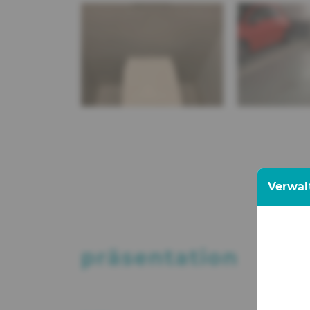
Verwal
präsentation